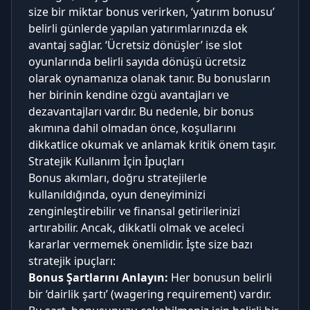
size bir miktar bonus verirken, ‘yatırım bonusu’
belirli günlerde yapılan yatırımlarınızda ek
avantaj sağlar. ‘Ücretsiz dönüşler’ ise slot
oyunlarında belirli sayıda dönüşü ücretsiz
olarak oynamanıza olanak tanır. Bu bonusların
her birinin kendine özgü avantajları ve
dezavantajları vardır. Bu nedenle, bir bonus
akımına dahil olmadan önce, koşullarını
dikkatlice okumak ve anlamak kritik önem taşır.
Stratejik Kullanım İçin İpuçları
Bonus akımları, doğru stratejilerle
kullanıldığında, oyun deneyiminizi
zenginleştirebilir ve finansal getirilerinizi
artırabilir. Ancak, dikkatli olmak ve aceleci
kararlar vermemek önemlidir. İşte size bazı
stratejik ipuçları:
Bonus Şartlarını Anlayın:
Her bonusun belirli
bir ‘dairlik şartı’ (wagering requirement) vardır.