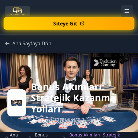
Siteye Git
Ana Sayfaya Dön
Bonus Akımları:
Stratejik Kazanma
Yolları
2.60
(127 değerlendirme)
Ana
Bonus
Bonus Akımları: Stratejik