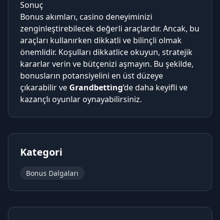
Sonuç
Bonus akımları, casino deneyiminizi
zenginleştirebilecek değerli araçlardır. Ancak, bu
araçları kullanırken dikkatli ve bilinçli olmak
önemlidir. Koşulları dikkatlice okuyun, stratejik
kararlar verin ve bütçenizi aşmayın. Bu şekilde,
bonusların potansiyelini en üst düzeye
çıkarabilir ve
Grandbetting
’de daha keyifli ve
kazançlı oyunlar oynayabilirsiniz.
Kategori
Bonus Dalgaları