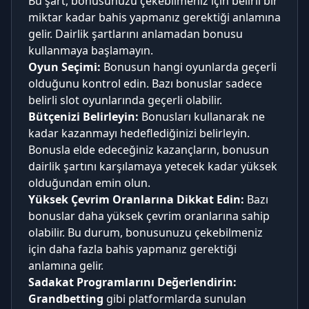
Bu şart, bonusunuzu çekebilmeniz için belirli bir
miktar kadar bahis yapmanız gerektiği anlamına
gelir. Dairlik şartlarını anlamadan bonusu
kullanmaya başlamayın.
Oyun Seçimi:
Bonusun hangi oyunlarda geçerli
olduğunu kontrol edin. Bazı bonuslar sadece
belirli slot oyunlarında geçerli olabilir.
Bütçenizi Belirleyin:
Bonusları kullanarak ne
kadar kazanmayı hedeflediğinizi belirleyin.
Bonusla elde edeceğiniz kazançların, bonusun
dairlik şartını karşılamaya yetecek kadar yüksek
olduğundan emin olun.
Yüksek Çevrim Oranlarına Dikkat Edin:
Bazı
bonuslar daha yüksek çevrim oranlarına sahip
olabilir. Bu durum, bonusunuzu çekebilmeniz
için daha fazla bahis yapmanız gerektiği
anlamına gelir.
Sadakat Programlarını Değerlendirin:
Grandbetting
gibi platformlarda sunulan