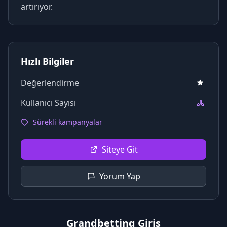
artırıyor.
Hızlı Bilgiler
Değerlendirme
Kullanıcı Sayısı
Sürekli kampanyalar
Siteye Git
Yorum Yap
Grandbetting Giriş