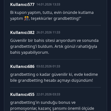
Kullanıcı577
14.01.2026 13:33
Bi kupon yaptım, tuttu, evin önünde kutlama
yaptım 🎊, teşekkürler grandbetting!"
Kullanıcı382
26.01.2026 11:33
Güvenilir bir bahis sitesi arıyordum ve sonunda
grandbetting’i buldum. Artık gönül rahatlığıyla
bahis yapabiliyorum.
Kullanıcı686
03.02.2026 01:33
grandbetting o kadar güvenilir ki, evde kedime
bile grandbetting hesabı açmayı düşündüm!
Kullanıcı455
22.01.2026 03:33
grandbetting'in sunduğu bonus ve
promosyonlar, kazanç şansımı önemli ölçüde