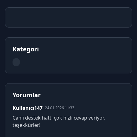
Kategori
Yorumlar
Kullanıcı147
24.01.2026 11:33
Canlı destek hattı çok hızlı cevap veriyor,
teşekkürler!