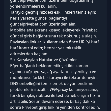
guncelprivebet.com
üzerindeki doğrulanmış
yönlendirmeleri kullanın.
Tarayıcı geçmişinizdeki eski linkleri temizleyin;
her ziyarette güncel bağlantıyı
guncelprivebet.com üzerinden alın.
Mobilde ana ekrana kısayol ekleyerek
Privebet
güncel giriş
bağlantısına tek dokunuşla ulaşın.
Paylaşılan linkleri kullanmadan önce URL'yi harf
harf kontrol edin; benzer yazımlı taklit
adreslerden kaçının.
Sık Karşılaşılan Hatalar ve Çözümler
Eğer bağlantı beklenmedik şekilde zaman
aşımına uğruyorsa, ağ ayarlarınızı yenileyin ve
mümkünse farklı bir tarayıcı ile tekrar deneyin.
DNS önbelleğini temizlemek de yönlendirme
problemlerini azaltır.
VPN/proxy
kullanıyorsanız,
farklı bir çıkış noktası ile test etmek erişim hızını
artırabilir. Sorun devam ederse, birkaç dakika
sonra
Privebet giriş
linkini yeniden kontrol edin.