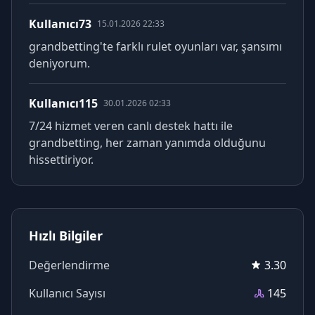
Kullanıcı73
15.01.2026 22:33
grandbetting'te farklı rulet oyunları var, şansımı
deniyorum.
Kullanıcı115
30.01.2026 02:33
7/24 hizmet veren canlı destek hattı ile
grandbetting, her zaman yanımda olduğunu
hissettiriyor.
Hızlı Bilgiler
Değerlendirme
3.30
Kullanıcı Sayısı
145