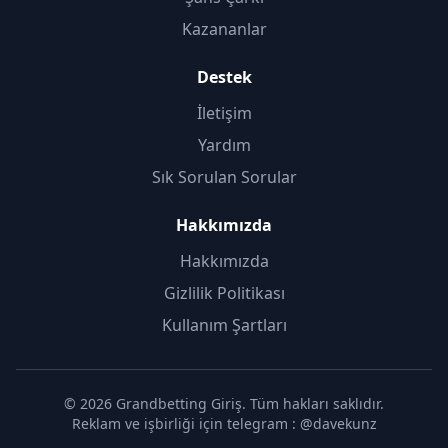
Kazananlar
Destek
İletişim
Yardım
Sık Sorulan Sorular
Hakkımızda
Hakkımızda
Gizlilik Politikası
Kullanım Şartları
Esra
az önce
132 TL
Değerinde FreeSpin
© 2026 Grandbetting Giriş. Tüm hakları saklıdır.
Kazandı!
Reklam ve işbirliği için telegram : @davekunz