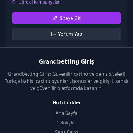
Sürekli kampanyalar
Siteye Git
Yorum Yap
Grandbetting Giriş
Grandbetting Giriş: Güvenilir casino ve bahis siteleri!
Türkçe bahis, casino oyunları, bonuslar ve giriş. Lisanslı
ve güvenilir platformda kazanın!
Hızlı Linkler
Ana Sayfa
Çekilişler
Şans Çarkı