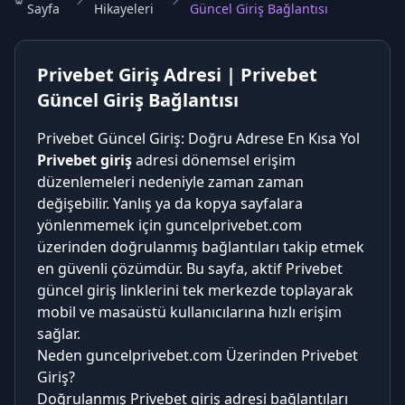
Sayfa
Hikayeleri
Güncel Giriş Bağlantısı
Privebet Giriş Adresi | Privebet
Güncel Giriş Bağlantısı
Privebet Güncel Giriş: Doğru Adrese En Kısa Yol
Privebet giriş
adresi dönemsel erişim
düzenlemeleri nedeniyle zaman zaman
değişebilir. Yanlış ya da kopya sayfalara
yönlenmemek için
guncelprivebet.com
üzerinden doğrulanmış bağlantıları takip etmek
en güvenli çözümdür. Bu sayfa, aktif
Privebet
güncel giriş
linklerini tek merkezde toplayarak
mobil ve masaüstü kullanıcılarına hızlı erişim
sağlar.
Neden guncelprivebet.com Üzerinden Privebet
Giriş?
Doğrulanmış
Privebet giriş adresi
bağlantıları