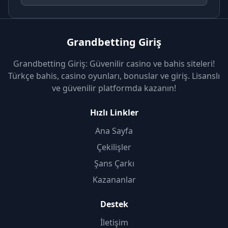
Grandbetting Giriş
Grandbetting Giriş: Güvenilir casino ve bahis siteleri!
Türkçe bahis, casino oyunları, bonuslar ve giriş. Lisanslı
ve güvenilir platformda kazanın!
Hızlı Linkler
Ana Sayfa
Çekilişler
Şans Çarkı
Kazananlar
Destek
İletişim