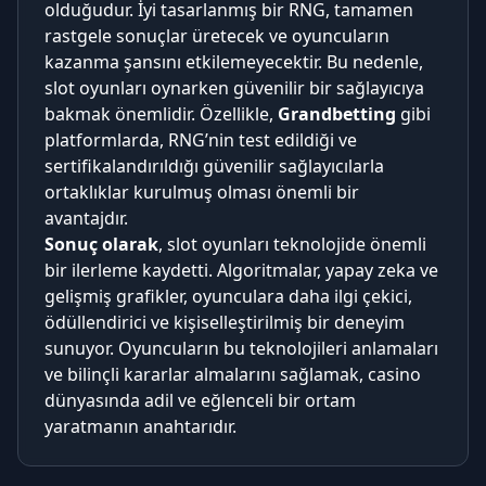
olduğudur. İyi tasarlanmış bir RNG, tamamen
rastgele sonuçlar üretecek ve oyuncuların
kazanma şansını etkilemeyecektir. Bu nedenle,
slot oyunları oynarken güvenilir bir sağlayıcıya
bakmak önemlidir. Özellikle,
Grandbetting
gibi
platformlarda, RNG’nin test edildiği ve
sertifikalandırıldığı güvenilir sağlayıcılarla
ortaklıklar kurulmuş olması önemli bir
avantajdır.
Sonuç olarak
, slot oyunları teknolojide önemli
bir ilerleme kaydetti. Algoritmalar, yapay zeka ve
gelişmiş grafikler, oyunculara daha ilgi çekici,
ödüllendirici ve kişiselleştirilmiş bir deneyim
sunuyor. Oyuncuların bu teknolojileri anlamaları
ve bilinçli kararlar almalarını sağlamak, casino
dünyasında adil ve eğlenceli bir ortam
yaratmanın anahtarıdır.