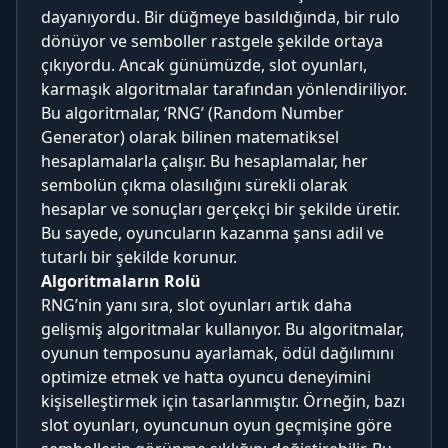
dayanıyordu. Bir düğmeye basıldığında, bir rulo
dönüyor ve semboller rastgele şekilde ortaya
çıkıyordu. Ancak günümüzde, slot oyunları,
karmaşık algoritmalar tarafından yönlendiriliyor.
Bu algoritmalar, ‘RNG’ (Random Number
Generator) olarak bilinen matematiksel
hesaplamalarla çalışır. Bu hesaplamalar, her
sembolün çıkma olasılığını sürekli olarak
hesaplar ve sonuçları gerçekçi bir şekilde üretir.
Bu sayede, oyuncuların kazanma şansı adil ve
tutarlı bir şekilde korunur.
Algoritmaların Rolü
RNG’nin yanı sıra, slot oyunları artık daha
gelişmiş algoritmalar kullanıyor. Bu algoritmalar,
oyunun temposunu ayarlamak, ödül dağılımını
optimize etmek ve hatta oyuncu deneyimini
kişiselleştirmek için tasarlanmıştır. Örneğin, bazı
slot oyunları, oyuncunun oyun geçmişine göre