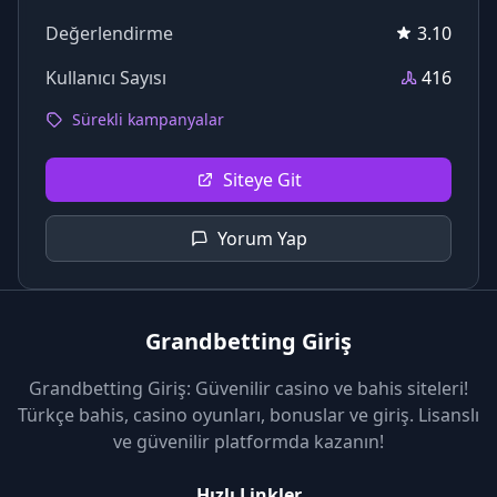
Değerlendirme
3.10
Kullanıcı Sayısı
416
Sürekli kampanyalar
Siteye Git
Yorum Yap
Grandbetting Giriş
Grandbetting Giriş: Güvenilir casino ve bahis siteleri!
Türkçe bahis, casino oyunları, bonuslar ve giriş. Lisanslı
ve güvenilir platformda kazanın!
Hızlı Linkler