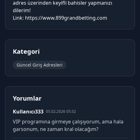
adres üzerinden keyifli bahisler yapmanızı
dilerim!
Link:
https://www.899grandbetting.com
Kategori
Güncel Giriş Adresleri
Yorumlar
Kullanıcı333
05.02.2026 05:32
VIP programına girmeye çalışıyorum, ama hala
garsonum, ne zaman kral olacağım?