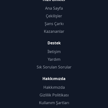
Ana Sayfa
Çekilişler
Şans Çarkı
Kazananlar
Destek
İletişim
Yardım
Sık Sorulan Sorular
Hakkımızda
Hakkımızda
Gizlilik Politikası
Kullanım Şartları