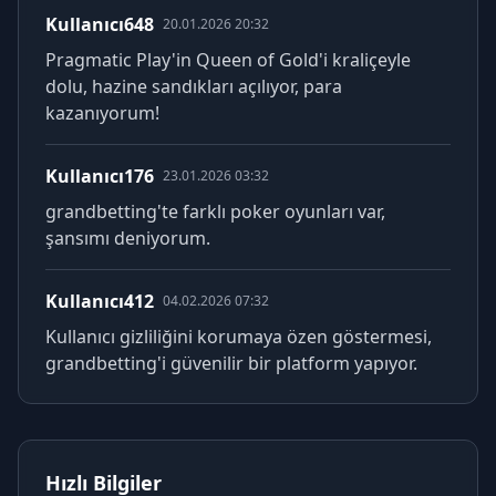
Kullanıcı648
20.01.2026 20:32
Pragmatic Play'in Queen of Gold'i kraliçeyle
dolu, hazine sandıkları açılıyor, para
kazanıyorum!
Kullanıcı176
23.01.2026 03:32
grandbetting'te farklı poker oyunları var,
şansımı deniyorum.
Kullanıcı412
04.02.2026 07:32
Kullanıcı gizliliğini korumaya özen göstermesi,
grandbetting'i güvenilir bir platform yapıyor.
Hızlı Bilgiler